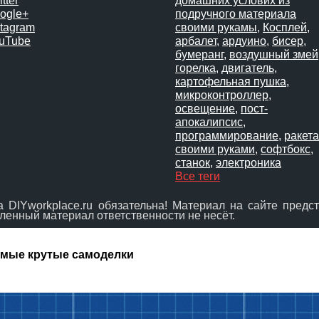
tter
домашних услових из
ogle+
подручного материала
stagram
своими рукамы
,
Косплей
,
uTube
арбалет
,
ардуино
,
бисер
,
бумеранг
,
воздушный змей
горелка
,
двигатель
,
картофельная пушка
,
микроконтроллер
,
освещение
,
пост-
апокалипсис
,
программирование
,
ракета
своими руками
,
софтбокс
,
станок
,
электроника
Все теги
DIYworkplace.ru обязательна! Материал на сайте предс
ленный материал ответственности не несёт.
амые крутые самоделки