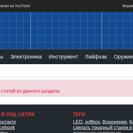
Канал на YouTube!
Фору
мы
Электроника
Инструмент
Лайфхак
Оружие
статей из данного раздела.
 В СОЦ. СЕТЯХ
ТЕГИ
онтакте
LED
,
softbox
,
Воронение
,
К
cebook
сделать токарный станок в