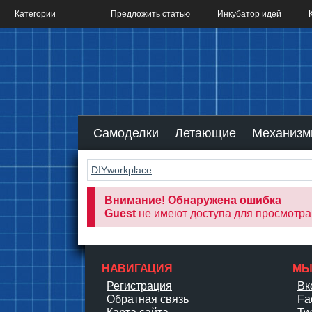
Категории
Предложить статью
Инкубатор идей
Самоделки
Летающие
Механиз
DIYworkplace
Внимание! Обнаружена ошибка
Guest
не имеют доступа для просмотра 
НАВИГАЦИЯ
МЫ
Регистрация
Вк
Обратная связь
Fa