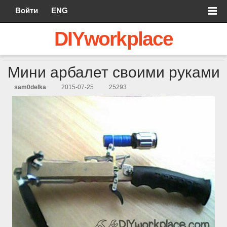
Войти
ENG
DIYworkplace
Мини арбалет своими руками
sam0delka
2015-07-25
25293